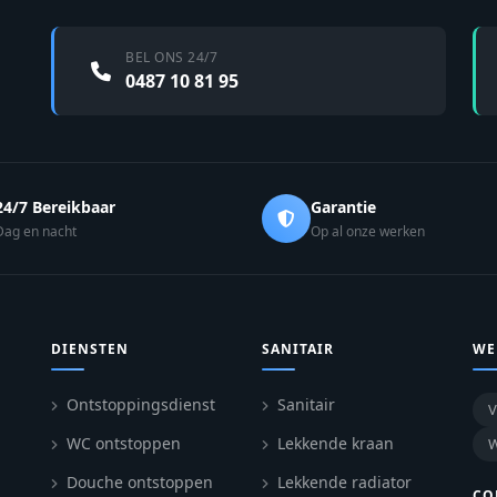
BEL ONS 24/7
0487 10 81 95
24/7 Bereikbaar
Garantie
Dag en nacht
Op al onze werken
DIENSTEN
SANITAIR
WE
Ontstoppingsdienst
Sanitair
V
WC ontstoppen
Lekkende kraan
W
Douche ontstoppen
Lekkende radiator
CO