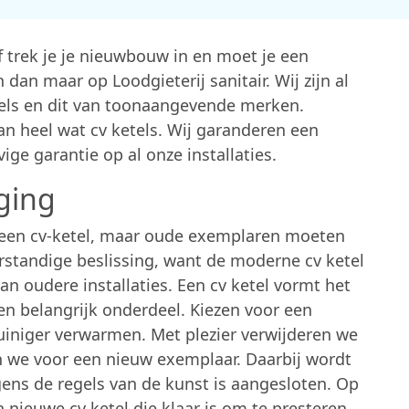
f trek je je nieuwbouw in en moet je een
 dan maar op Loodgieterij sanitair. Wij zijn al
etels en dit van toonaangevende merken.
van heel wat cv ketels. Wij garanderen een
ge garantie op al onze installaties.
ging
 een cv-ketel, maar oude exemplaren moeten
rstandige beslissing, want de moderne cv ketel
dan oudere installaties. Een cv ketel vormt het
en belangrijk onderdeel. Kiezen voor een
zuiniger verwarmen. Met plezier verwijderen we
en we voor een nieuw exemplaar. Daarbij wordt
gens de regels van de kunst is aangesloten. Op
 nieuwe cv ketel die klaar is om te presteren