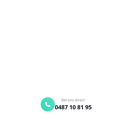
NEEM CONTACT OP
Ontstoppingsdienst nodig in
Hoeleden?
Verstopte afvoer of toilet? Wij lossen het snel op.
Bel ons en een ontstoppingsspecialist is
onderweg. Of vraag vrijblijvend een offerte aan.
Binnen 30 min ter plaatse
24/7 bereikbaar
Gratis offerte
Bel ons direct
0487 10 81 95
Offerte aanvragen