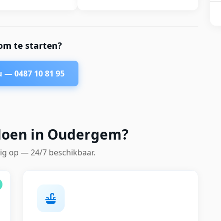
om te starten?
nu —
0487 10 81 95
 doen in Oudergem?
ig op — 24/7 beschikbaar.