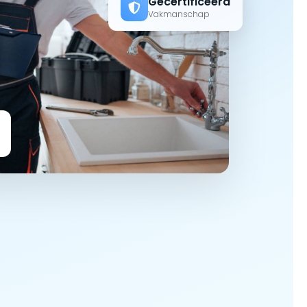
Gecertificeerd
Vakmanschap