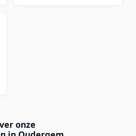
over onze
en in Oudergem