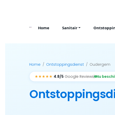
Skip
to
content
Home
Sanitair
Ontstoppi
Home
Ontstoppingsdienst
Oudergem
★★★★★
Nu besch
4.8/5
Google Reviews
Ontstoppingsd