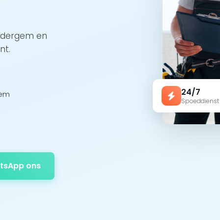
Oudergem en
nt.
24/7
gem
Spoeddienst
tsApp ons