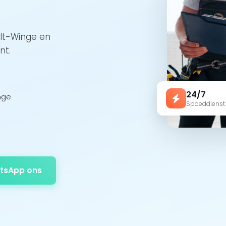
elt-Winge en
nt.
24/7
nge
Spoeddienst
tsApp ons