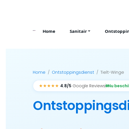
Skip
to
content
Home
Sanitair
Ontstoppi
Home
Ontstoppingsdienst
Tielt-Winge
★★★★★
Nu besch
4.8/5
Google Reviews
Ontstoppingsd