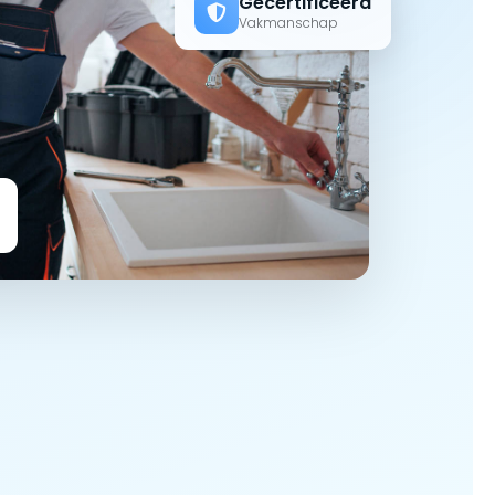
Gecertificeerd
Vakmanschap