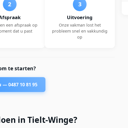
2
3
Afspraak
Uitvoering
en een afspraak op
Onze vakman lost het
oment dat u past
probleem snel en vakkundig
op
om te starten?
nu —
0487 10 81 95
oen in Tielt-Winge?