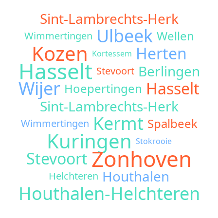
Sint-Lambrechts-Herk
Ulbeek
Wellen
Wimmertingen
Kozen
Herten
Kortessem
Hasselt
Berlingen
Stevoort
Wijer
Hasselt
Hoepertingen
Sint-Lambrechts-Herk
Kermt
Spalbeek
Wimmertingen
Kuringen
Stokrooie
Zonhoven
Stevoort
Houthalen
Helchteren
Houthalen-Helchteren