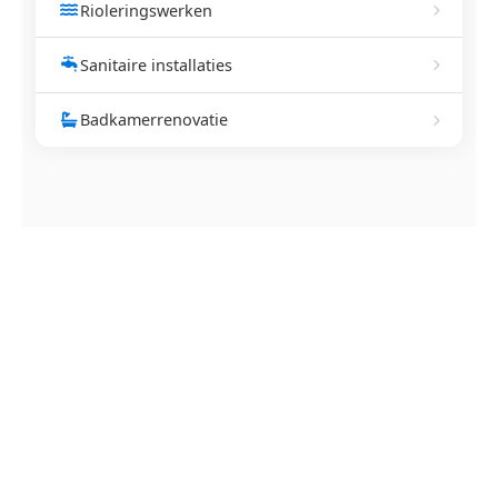
Rioleringswerken
Sanitaire installaties
Badkamerrenovatie
NEEM CONTACT OP
Ontstoppingsdienst nodig in
Alken?
Verstopte afvoer of toilet? Wij lossen het snel op.
Bel ons en een ontstoppingsspecialist is
onderweg. Of vraag vrijblijvend een offerte aan.