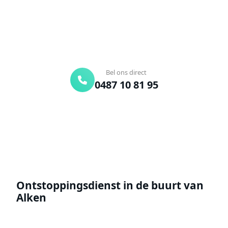
Binnen 30 min ter plaatse
24/7 bereikbaar
Gratis offerte
Bel ons direct
0487 10 81 95
Offerte aanvragen
Ontstoppingsdienst in de buurt van
Alken