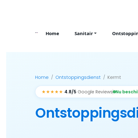
Skip
to
content
Home
Sanitair
Ontstoppi
Home
Ontstoppingsdienst
Kermt
★★★★★
Nu besch
4.8/5
Google Reviews
Ontstoppingsd