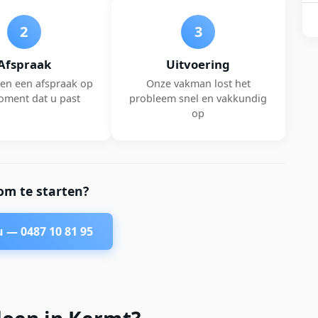
2
3
Afspraak
Uitvoering
en een afspraak op
Onze vakman lost het
oment dat u past
probleem snel en vakkundig
op
om te starten?
nu —
0487 10 81 95