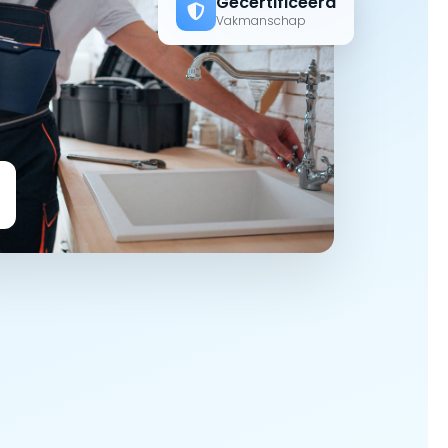
Gecertificeerd
Vakmanschap