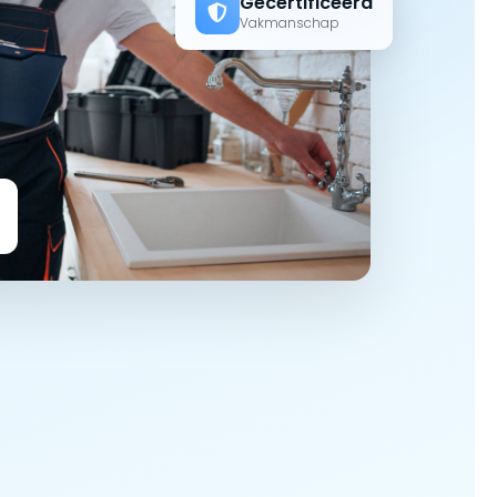
Gecertificeerd
Vakmanschap