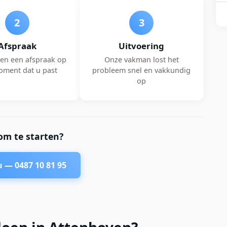
2
3
Afspraak
Uitvoering
en een afspraak op
Onze vakman lost het
oment dat u past
probleem snel en vakkundig
op
om te starten?
nu —
0487 10 81 95