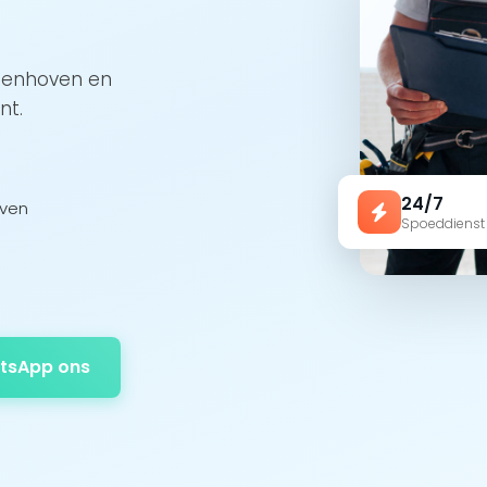
ttenhoven en
nt.
24/7
oven
Spoeddienst
tsApp ons