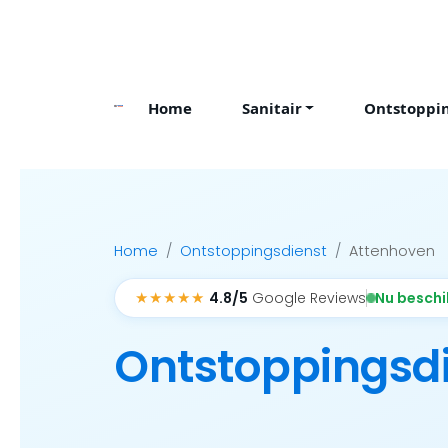
Skip
to
content
Home
Sanitair
Ontstoppi
Home
Ontstoppingsdienst
Attenhoven
★★★★★
Nu besch
4.8/5
Google Reviews
Ontstoppingsd