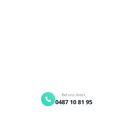
NEEM CONTACT OP
Ontstoppingsdienst nodig in
Niel-Bij-Sint-Truiden?
Verstopte afvoer of toilet? Wij lossen het snel op.
Bel ons en een ontstoppingsspecialist is
onderweg. Of vraag vrijblijvend een offerte aan.
Binnen 30 min ter plaatse
24/7 bereikbaar
Gratis offerte
Bel ons direct
0487 10 81 95
Offerte aanvragen