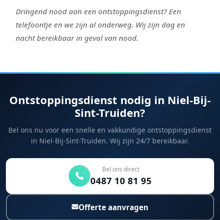
Dringend nood aan een ontstoppingsdienst? Een
telefoontje en we zijn al onderweg. Wij zijn dag en
nacht bereikbaar in geval van nood.
Ontstoppingsdienst nodig in Niel-Bij-
Sint-Truiden?
Bel ons nu voor een snelle en vakkundige ontstoppingsdienst
in Niel-Bij-Sint-Truiden. Wij zijn 24/7 bereikbaar.
Bel ons direct
0487 10 81 95
Offerte aanvragen