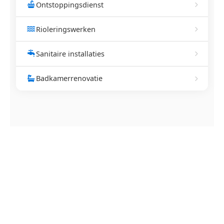
Ontstoppingsdienst
Rioleringswerken
Sanitaire installaties
Badkamerrenovatie
NEEM CONTACT OP
Ontstoppingsdienst nodig in
Bilzen?
Verstopte afvoer of toilet? Wij lossen het snel op.