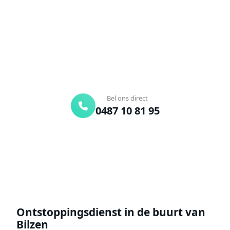
Bel ons en een ontstoppingsspecialist is
onderweg. Of vraag vrijblijvend een offerte aan.
Binnen 30 min ter plaatse
24/7 bereikbaar
Gratis offerte
Bel ons direct
0487 10 81 95
Offerte aanvragen
Ontstoppingsdienst in de buurt van
Bilzen