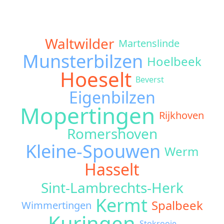
Waltwilder
Martenslinde
Munsterbilzen
Hoelbeek
Hoeselt
Beverst
Eigenbilzen
Mopertingen
Rijkhoven
Romershoven
Kleine-Spouwen
Werm
Hasselt
Sint-Lambrechts-Herk
Kermt
Spalbeek
Wimmertingen
Kuringen
Stokrooie