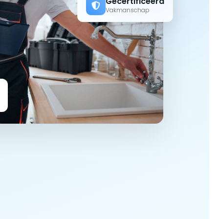
Gecertificeerd
Vakmanschap