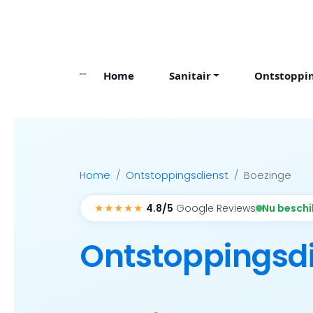
Skip
to
content
Home
Sanitair
Ontstoppi
Home
Ontstoppingsdienst
Boezinge
★★★★★
Nu besch
4.8/5
Google Reviews
Ontstoppingsd