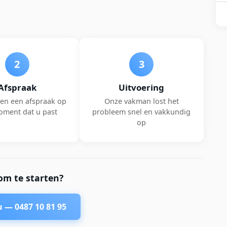
2
3
Afspraak
Uitvoering
en een afspraak op
Onze vakman lost het
oment dat u past
probleem snel en vakkundig
op
om te starten?
nu —
0487 10 81 95