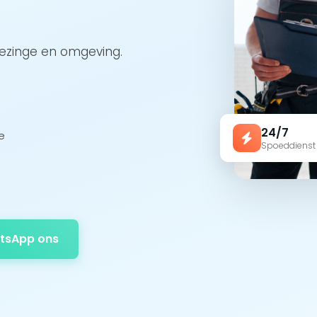
oezinge en omgeving.
24/7
e
Spoeddienst
tsApp ons