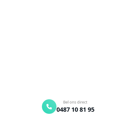
NEEM CONTACT OP
Ontstoppingsdienst nodig in
Hertsberge?
Verstopte afvoer of toilet? Wij lossen het snel op.
Bel ons en een ontstoppingsspecialist is
onderweg. Of vraag vrijblijvend een offerte aan.
Binnen 30 min ter plaatse
24/7 bereikbaar
Gratis offerte
Bel ons direct
0487 10 81 95
Offerte aanvragen