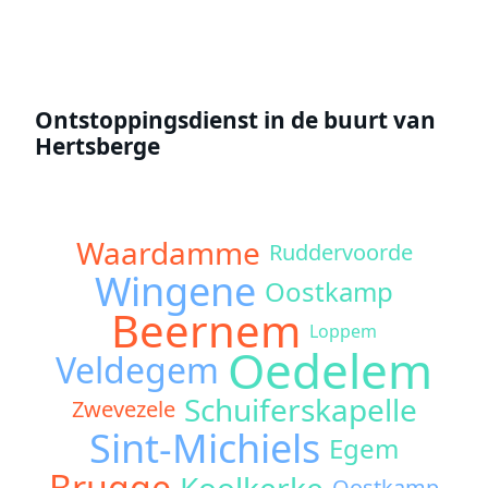
Ontstoppingsdienst in de buurt van
Hertsberge
Waardamme
Ruddervoorde
Wingene
Oostkamp
Beernem
Loppem
Oedelem
Veldegem
Schuiferskapelle
Zwevezele
Sint-Michiels
Egem
Brugge
Koolkerke
Oostkamp