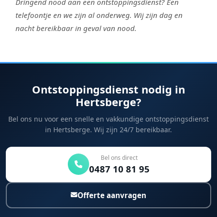
Dringend nood aan een ontstoppingsdienst? Een
telefoontje en we zijn al onderweg. Wij zijn dag en
nacht bereikbaar in geval van nood.
Ontstoppingsdienst nodig in
Hertsberge?
Bel ons nu voor een snelle en vakkundige ontstoppingsdienst
in Hertsberge. Wij zijn 24/7 bereikbaar.
Bel ons direct
0487 10 81 95
Offerte aanvragen