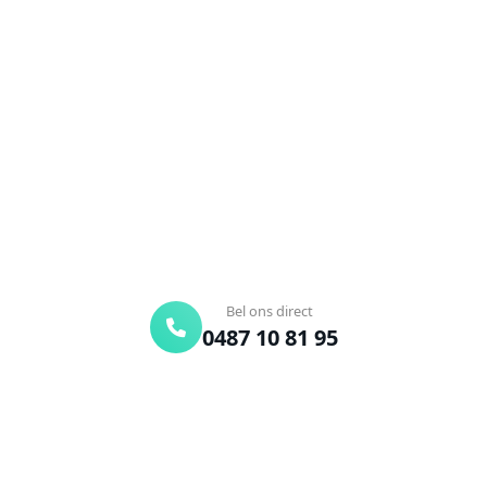
Ontstoppingsdienst nodig in
Dentergem?
Verstopte afvoer of toilet? Wij lossen het snel op.
Bel ons en een ontstoppingsspecialist is
onderweg. Of vraag vrijblijvend een offerte aan.
Binnen 30 min ter plaatse
24/7 bereikbaar
Gratis offerte
Bel ons direct
0487 10 81 95
Offerte aanvragen