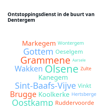
Ontstoppingsdienst in de buurt van
Dentergem
Markegem
Wontergem
Gottem
Oeselgem
Grammene
Aarsele
Olsene
Wakken
Zulte
Kanegem
Sint-Baafs-Vijve
Vinkt
Brugge
Koolkerke
Hertsberge
Oostkamp
Ruddervoorde