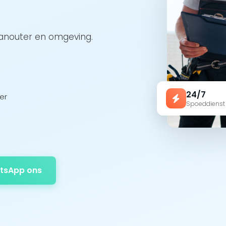
ranouter en omgeving.
24/7
er
Spoeddienst
tsApp ons