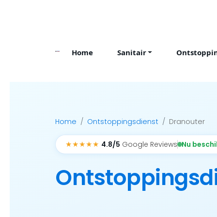
Skip
to
content
Home
Sanitair
Ontstoppi
Home
Ontstoppingsdienst
Dranouter
★★★★★
Nu besch
4.8/5
Google Reviews
Ontstoppingsd