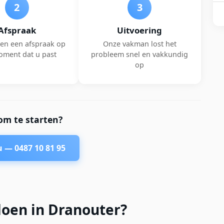
2
3
Afspraak
Uitvoering
en een afspraak op
Onze vakman lost het
oment dat u past
probleem snel en vakkundig
op
om te starten?
nu —
0487 10 81 95
doen in Dranouter?