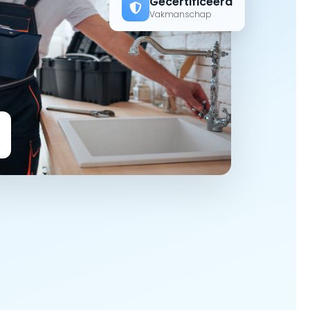
Gecertificeerd
Vakmanschap