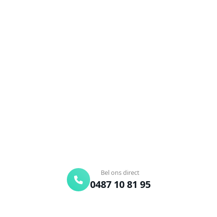
NEEM CONTACT OP
Ontstoppingsdienst nodig in
Ettelgem?
Verstopte afvoer of toilet? Wij lossen het snel op.
Bel ons en een ontstoppingsspecialist is
onderweg. Of vraag vrijblijvend een offerte aan.
Binnen 30 min ter plaatse
24/7 bereikbaar
Gratis offerte
Bel ons direct
0487 10 81 95
Offerte aanvragen