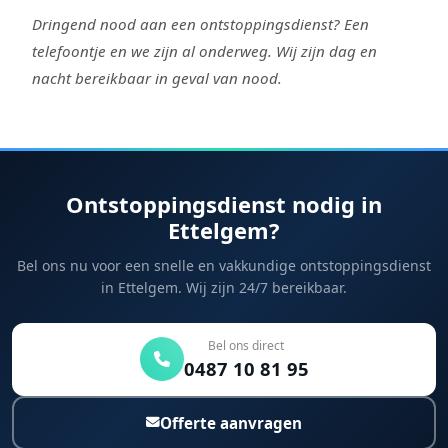
Dringend nood aan een ontstoppingsdienst? Een
telefoontje en we zijn al onderweg. Wij zijn dag en
nacht bereikbaar in geval van nood.
Ontstoppingsdienst nodig in
Ettelgem?
Bel ons nu voor een snelle en vakkundige ontstoppingsdienst
in Ettelgem. Wij zijn 24/7 bereikbaar.
Bel ons direct
0487 10 81 95
Offerte aanvragen