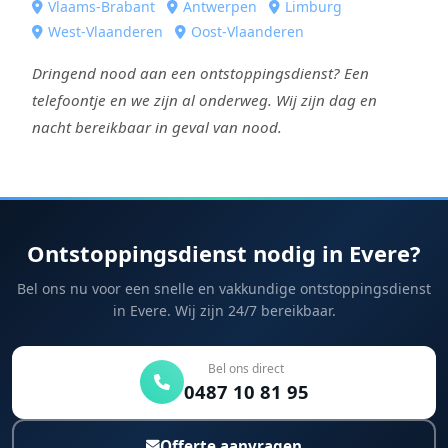
Vlaams-Brabant
Antwerpen
Limburg
West-Vlaanderen
Oost-Vlaanderen
Dringend nood aan een ontstoppingsdienst? Een
telefoontje en we zijn al onderweg. Wij zijn dag en
nacht bereikbaar in geval van nood.
Ontstoppingsdienst nodig in Evere?
Bel ons nu voor een snelle en vakkundige ontstoppingsdienst
in Evere. Wij zijn 24/7 bereikbaar.
Bel ons direct
0487 10 81 95
Offerte aanvragen