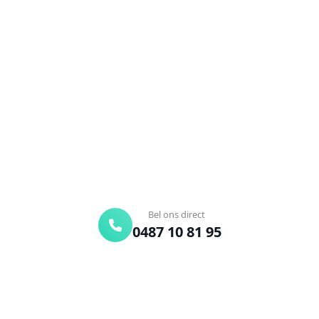
Ontstoppingsdienst nodig in
Evere?
Verstopte afvoer of toilet? Wij lossen het snel op.
Bel ons en een ontstoppingsspecialist is
onderweg. Of vraag vrijblijvend een offerte aan.
Binnen 30 min ter plaatse
24/7 bereikbaar
Gratis offerte
Bel ons direct
0487 10 81 95
Offerte aanvragen