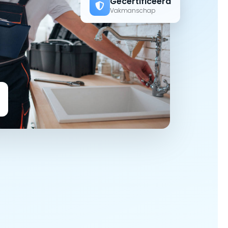
Gecertificeerd
Vakmanschap