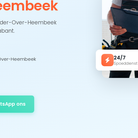
eembeek
 Neder-Over-Heembeek
abant.
24/7
r-Over-Heembeek
Spoeddienst
tsApp ons