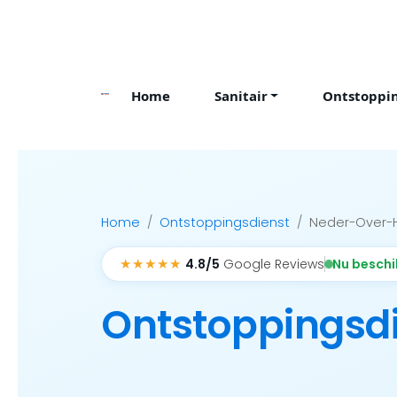
Skip
to
content
Home
Sanitair
Ontstoppi
Home
Ontstoppingsdienst
Neder-Over
★★★★★
Nu besch
4.8/5
Google Reviews
Ontstoppingsd