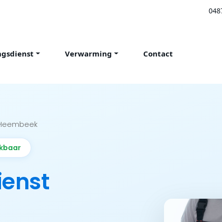
048
ngsdienst
Verwarming
Contact
-Heembeek
ikbaar
ienst