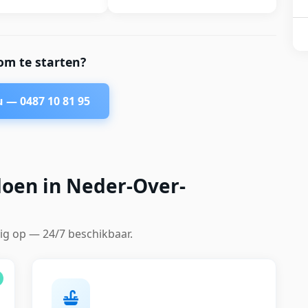
om te starten?
nu —
0487 10 81 95
doen in Neder-Over-
ig op — 24/7 beschikbaar.