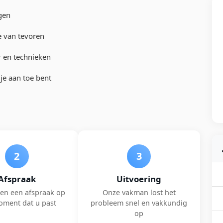
gen
e van tevoren
r en technieken
je aan toe bent
2
3
Afspraak
Uitvoering
en een afspraak op
Onze vakman lost het
oment dat u past
probleem snel en vakkundig
op