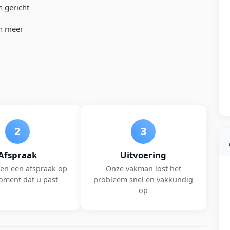
n gericht
en meer
2
3
Afspraak
Uitvoering
en een afspraak op
Onze vakman lost het
oment dat u past
probleem snel en vakkundig
op