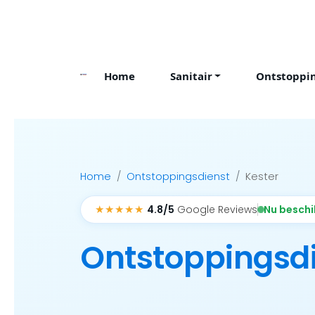
Skip
to
content
Home
Sanitair
Ontstoppi
Home
Ontstoppingsdienst
Kester
★★★★★
Nu besch
4.8/5
Google Reviews
Ontstoppingsd