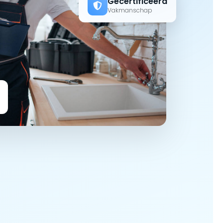
Gecertificeerd
Vakmanschap