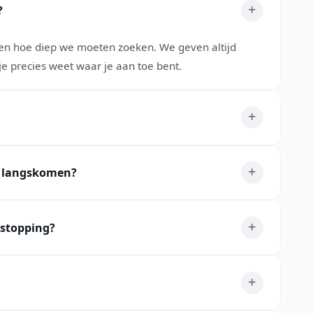
?
it en hoe diep we moeten zoeken. We geven altijd
 je precies weet waar je aan toe bent.
t langskomen?
tstopping?