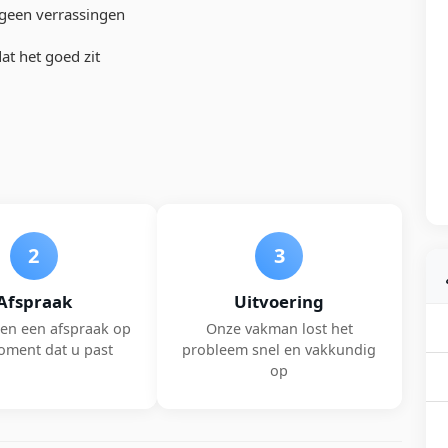
, geen verrassingen
t het goed zit
2
3
Afspraak
Uitvoering
en een afspraak op
Onze vakman lost het
oment dat u past
probleem snel en vakkundig
op