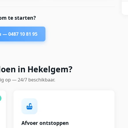
om te starten?
nu —
0487 10 81 95
doen in Hekelgem?
ig op — 24/7 beschikbaar.
Afvoer ontstoppen