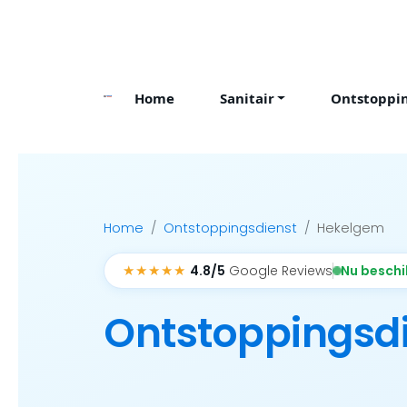
Skip
to
content
Home
Sanitair
Ontstoppi
Home
Ontstoppingsdienst
Hekelgem
★★★★★
Nu besch
4.8/5
Google Reviews
Ontstoppingsd