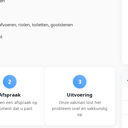
ten
fvoeren, riolen, toiletten, gootstenen
st
2
3
Afspraak
Uitvoering
en een afspraak op
Onze vakman lost het
oment dat u past
probleem snel en vakkundig
op