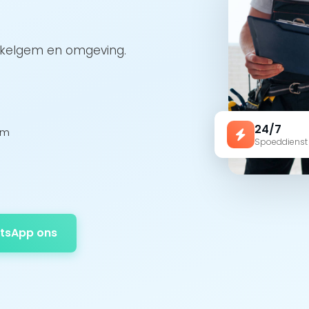
Hekelgem en omgeving.
24/7
em
Spoeddienst
tsApp ons