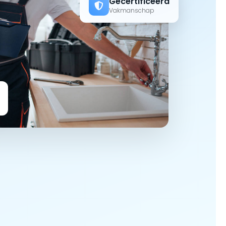
Gecertificeerd
Vakmanschap