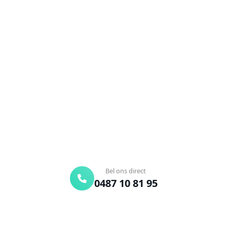
NEEM CONTACT OP
Ontstoppingsdienst nodig in
Baardegem?
Verstopte afvoer of toilet? Wij lossen het snel op.
Bel ons en een ontstoppingsspecialist is
onderweg. Of vraag vrijblijvend een offerte aan.
Binnen 30 min ter plaatse
24/7 bereikbaar
Gratis offerte
Bel ons direct
0487 10 81 95
Offerte aanvragen