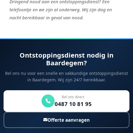
Dringend nood aan een ontstoppingsdienst? Een
telefoontje en we zijn al onderweg. Wij zijn dag en
nacht bereikbaar in geval van nood.
Ontstoppingsdienst nodig in
Baardegem?
Bel ons nu voor een snelle en vakkundige ontstoppingsdienst
in Baardegem. Wij zijn 24/7 bereikbaar.
Bel ons direct
0487 10 81 95
Offerte aanvragen