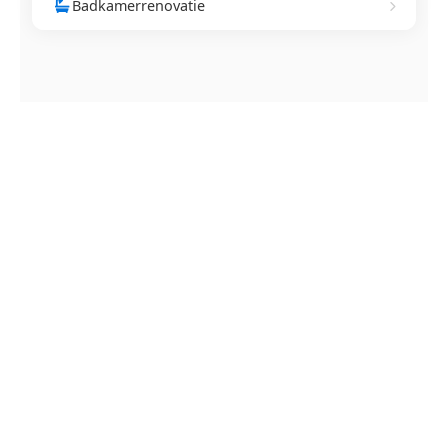
Badkamerrenovatie
NEEM CONTACT OP
Ontstoppingsdienst nodig in
Egem?
Verstopte afvoer of toilet? Wij lossen het snel op.
Bel ons en een ontstoppingsspecialist is
onderweg. Of vraag vrijblijvend een offerte aan.
Binnen 30 min ter plaatse
24/7 bereikbaar