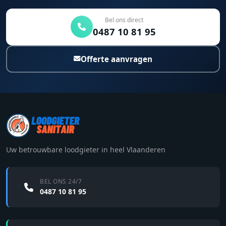
Bel ons direct
0487 10 81 95
Offerte aanvragen
Uw betrouwbare loodgieter in heel Vlaanderen
BEL ONS 24/7
0487 10 81 95