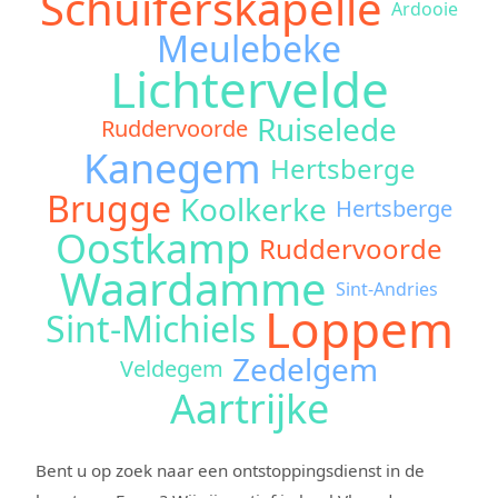
Schuiferskapelle
Ardooie
Meulebeke
Lichtervelde
Ruiselede
Ruddervoorde
Kanegem
Hertsberge
Brugge
Koolkerke
Hertsberge
Oostkamp
Ruddervoorde
Waardamme
Sint-Andries
Loppem
Sint-Michiels
Zedelgem
Veldegem
Aartrijke
Bent u op zoek naar een ontstoppingsdienst in de