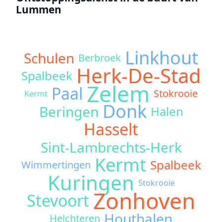
Lummen
Linkhout
Schulen
Berbroek
Herk-De-Stad
Spalbeek
Zelem
Paal
Stokrooie
Kermt
Donk
Beringen
Halen
Hasselt
Sint-Lambrechts-Herk
Kermt
Spalbeek
Wimmertingen
Kuringen
Stokrooie
Zonhoven
Stevoort
Houthalen
Helchteren