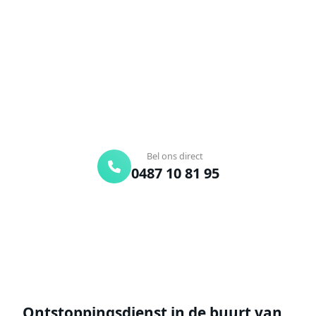
Verstopte afvoer of toilet? Wij lossen het snel op.
Bel ons en een ontstoppingsspecialist is
onderweg. Of vraag vrijblijvend een offerte aan.
Binnen 30 min ter plaatse
24/7 bereikbaar
Gratis offerte
Bel ons direct
0487 10 81 95
Offerte aanvragen
Ontstoppingsdienst in de buurt van