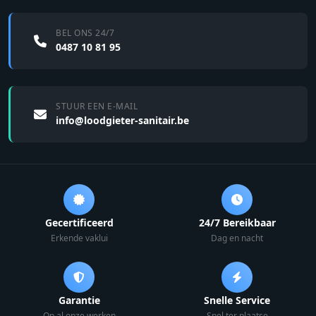
BEL ONS 24/7
0487 10 81 95
STUUR EEN E-MAIL
info@loodgieter-sanitair.be
Gecertificeerd
24/7 Bereikbaar
Erkende vaklui
Dag en nacht
Garantie
Snelle Service
Op al onze werken
Snel ter plaatse