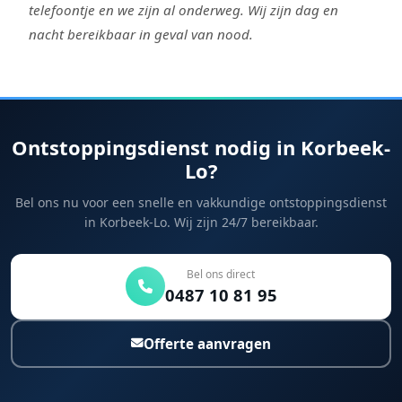
telefoontje en we zijn al onderweg. Wij zijn dag en
nacht bereikbaar in geval van nood.
Ontstoppingsdienst nodig in Korbeek-
Lo?
Bel ons nu voor een snelle en vakkundige ontstoppingsdienst
in Korbeek-Lo. Wij zijn 24/7 bereikbaar.
Bel ons direct
0487 10 81 95
Offerte aanvragen