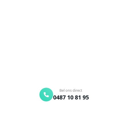
NEEM CONTACT OP
Ontstoppingsdienst nodig in
Korbeek-Lo?
Verstopte afvoer of toilet? Wij lossen het snel op.
Bel ons en een ontstoppingsspecialist is
onderweg. Of vraag vrijblijvend een offerte aan.
Binnen 30 min ter plaatse
24/7 bereikbaar
Gratis offerte
Bel ons direct
0487 10 81 95
Offerte aanvragen