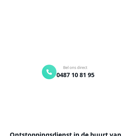
Verstopte afvoer of toilet? Wij lossen het snel op.
Bel ons en een ontstoppingsspecialist is
onderweg. Of vraag vrijblijvend een offerte aan.
Binnen 30 min ter plaatse
24/7 bereikbaar
Gratis offerte
Bel ons direct
0487 10 81 95
Offerte aanvragen
Ontstoppingsdienst in de buurt van