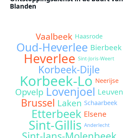
Blanden
Vaalbeek
Haasrode
Oud-Heverlee
Bierbeek
Heverlee
Sint-Joris-Weert
Korbeek-Dijle
Korbeek-Lo
Neerijse
Lovenjoel
Opvelp
Leuven
Brussel
Laken
Schaarbeek
Etterbeek
Elsene
Sint-Gillis
Anderlecht
Sint-Jans-Molenbeek