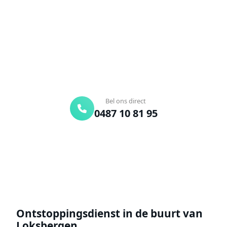
Bel ons en een ontstoppingsspecialist is
onderweg. Of vraag vrijblijvend een offerte aan.
Binnen 30 min ter plaatse
24/7 bereikbaar
Gratis offerte
Bel ons direct
0487 10 81 95
Offerte aanvragen
Ontstoppingsdienst in de buurt van
Loksbergen