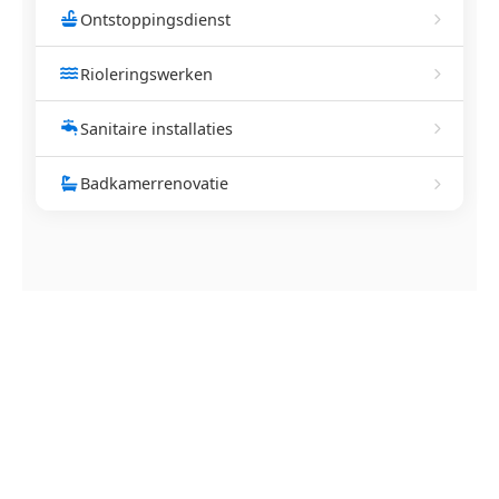
Ontstoppingsdienst
Rioleringswerken
Sanitaire installaties
Badkamerrenovatie
NEEM CONTACT OP
Ontstoppingsdienst nodig in
Loksbergen?
Verstopte afvoer of toilet? Wij lossen het snel op.