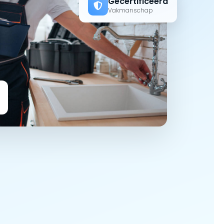
Gecertificeerd
Vakmanschap