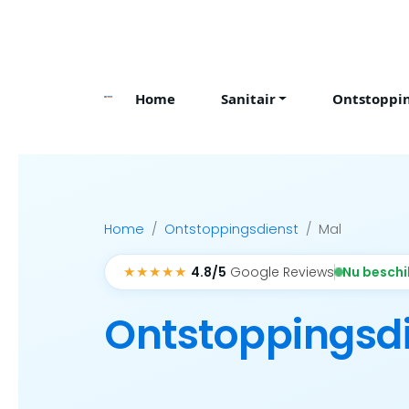
Skip
to
content
Home
Sanitair
Ontstoppi
Home
Ontstoppingsdienst
Mal
★★★★★
Nu besch
4.8/5
Google Reviews
Ontstoppingsd