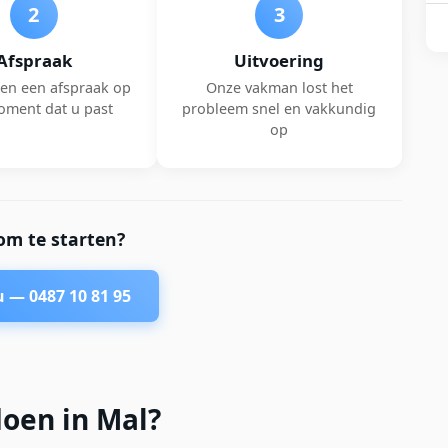
2
3
Afspraak
Uitvoering
en een afspraak op
Onze vakman lost het
oment dat u past
probleem snel en vakkundig
op
om te starten?
nu —
0487 10 81 95
doen in Mal?