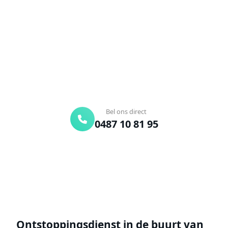
Verstopte afvoer of toilet? Wij lossen het snel op.
Bel ons en een ontstoppingsspecialist is
onderweg. Of vraag vrijblijvend een offerte aan.
Binnen 30 min ter plaatse
24/7 bereikbaar
Gratis offerte
Bel ons direct
0487 10 81 95
Offerte aanvragen
Ontstoppingsdienst in de buurt van