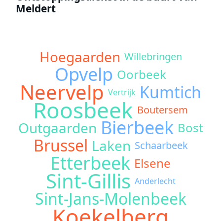
Meldert
Hoegaarden
Willebringen
Opvelp
Oorbeek
Neervelp
Kumtich
Vertrijk
Roosbeek
Boutersem
Bierbeek
Outgaarden
Bost
Brussel
Laken
Schaarbeek
Etterbeek
Elsene
Sint-Gillis
Anderlecht
Sint-Jans-Molenbeek
Koekelberg