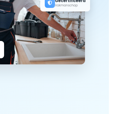
Gecertificeerd
Vakmanschap