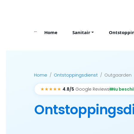
Skip
to
content
Home
Sanitair
Ontstoppi
Home
Ontstoppingsdienst
Outgaarden
★★★★★
Nu besch
4.8/5
Google Reviews
Ontstoppingsd