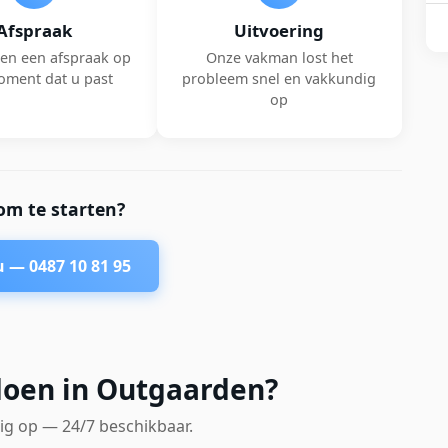
Afspraak
Uitvoering
en een afspraak op
Onze vakman lost het
oment dat u past
probleem snel en vakkundig
op
om te starten?
nu —
0487 10 81 95
doen in Outgaarden?
ig op — 24/7 beschikbaar.