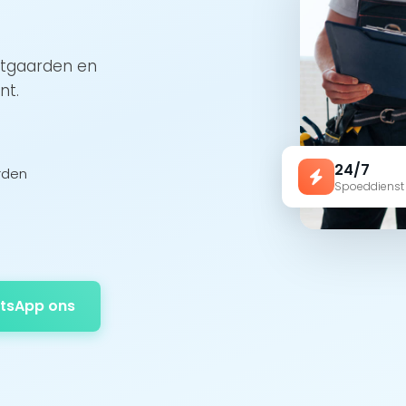
utgaarden en
nt.
24/7
rden
Spoeddienst
tsApp ons