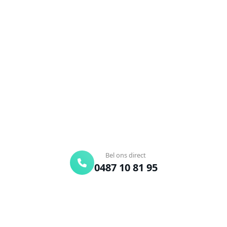
Ontstoppingsdienst nodig in
Opitter?
Verstopte afvoer of toilet? Wij lossen het snel op.
Bel ons en een ontstoppingsspecialist is
onderweg. Of vraag vrijblijvend een offerte aan.
Binnen 30 min ter plaatse
24/7 bereikbaar
Gratis offerte
Bel ons direct
0487 10 81 95
Offerte aanvragen