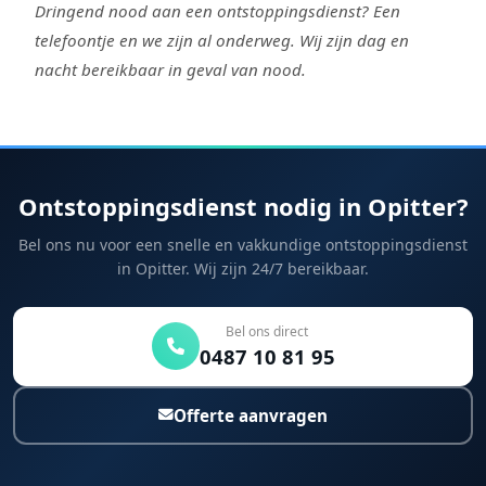
Dringend nood aan een ontstoppingsdienst? Een
telefoontje en we zijn al onderweg. Wij zijn dag en
nacht bereikbaar in geval van nood.
Ontstoppingsdienst nodig in Opitter?
Bel ons nu voor een snelle en vakkundige ontstoppingsdienst
in Opitter. Wij zijn 24/7 bereikbaar.
Bel ons direct
0487 10 81 95
Offerte aanvragen