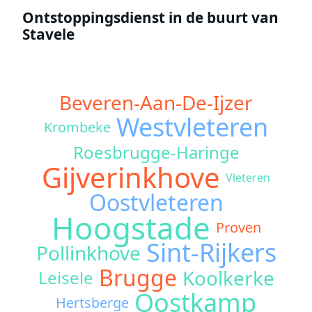
Ontstoppingsdienst in de buurt van
Stavele
Beveren-Aan-De-Ijzer
Westvleteren
Krombeke
Roesbrugge-Haringe
Gijverinkhove
Vleteren
Oostvleteren
Hoogstade
Proven
Sint-Rijkers
Pollinkhove
Brugge
Koolkerke
Leisele
Oostkamp
Hertsberge