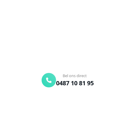
Stavele?
Verstopte afvoer of toilet? Wij lossen het snel op.
Bel ons en een ontstoppingsspecialist is
onderweg. Of vraag vrijblijvend een offerte aan.
Binnen 30 min ter plaatse
24/7 bereikbaar
Gratis offerte
Bel ons direct
0487 10 81 95
Offerte aanvragen