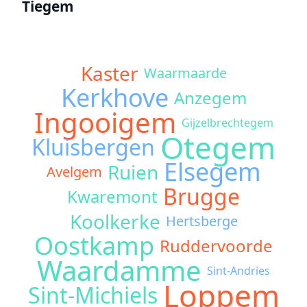
Tiegem
Kaster
Waarmaarde
Kerkhove
Anzegem
Ingooigem
Gijzelbrechtegem
Otegem
Kluisbergen
Elsegem
Ruien
Avelgem
Brugge
Kwaremont
Koolkerke
Hertsberge
Oostkamp
Ruddervoorde
Waardamme
Sint-Andries
Loppem
Sint-Michiels