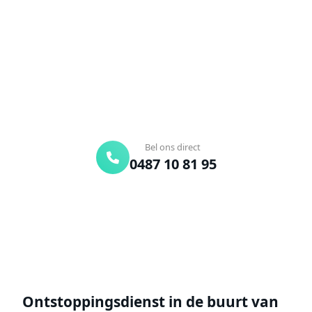
Verstopte afvoer of toilet? Wij lossen het snel op.
Bel ons en een ontstoppingsspecialist is
onderweg. Of vraag vrijblijvend een offerte aan.
Binnen 30 min ter plaatse
24/7 bereikbaar
Gratis offerte
Bel ons direct
0487 10 81 95
Offerte aanvragen
Ontstoppingsdienst in de buurt van