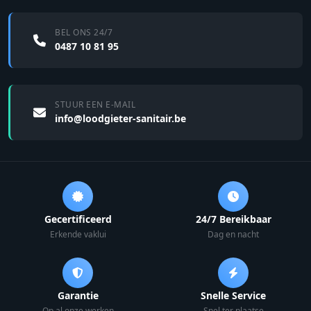
BEL ONS 24/7
0487 10 81 95
STUUR EEN E-MAIL
info@loodgieter-sanitair.be
Gecertificeerd
24/7 Bereikbaar
Erkende vaklui
Dag en nacht
Garantie
Snelle Service
Op al onze werken
Snel ter plaatse