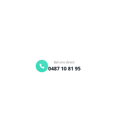
Verstopte afvoer of toilet? Wij lossen het snel op.
Bel ons en een ontstoppingsspecialist is
onderweg. Of vraag vrijblijvend een offerte aan.
Binnen 30 min ter plaatse
24/7 bereikbaar
Gratis offerte
Bel ons direct
0487 10 81 95
Offerte aanvragen