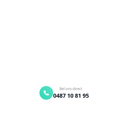
Ontstoppingsdienst nodig in
Korbeek-Dijle?
Verstopte afvoer of toilet? Wij lossen het snel op.
Bel ons en een ontstoppingsspecialist is
onderweg. Of vraag vrijblijvend een offerte aan.
Binnen 30 min ter plaatse
24/7 bereikbaar
Gratis offerte
Bel ons direct
0487 10 81 95
Offerte aanvragen