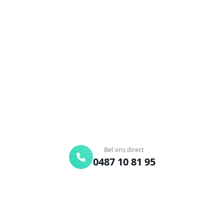
Ontstoppingsdienst nodig in
Waasmont?
Verstopte afvoer of toilet? Wij lossen het snel op.
Bel ons en een ontstoppingsspecialist is
onderweg. Of vraag vrijblijvend een offerte aan.
Binnen 30 min ter plaatse
24/7 bereikbaar
Gratis offerte
Bel ons direct
0487 10 81 95
Offerte aanvragen