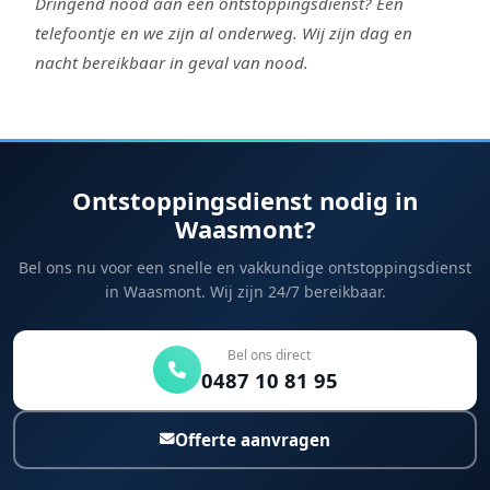
Dringend nood aan een ontstoppingsdienst? Een
telefoontje en we zijn al onderweg. Wij zijn dag en
nacht bereikbaar in geval van nood.
Ontstoppingsdienst nodig in
Waasmont?
Bel ons nu voor een snelle en vakkundige ontstoppingsdienst
in Waasmont. Wij zijn 24/7 bereikbaar.
Bel ons direct
0487 10 81 95
Offerte aanvragen