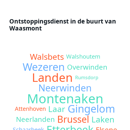
Ontstoppingsdienst in de buurt van
Waasmont
Walsbets
Walshoutem
Wezeren
Overwinden
Landen
Rumsdorp
Neerwinden
Montenaken
Gingelom
Laar
Attenhoven
Brussel
Laken
Neerlanden
Etterbeek
Elsene
Schaarbeek