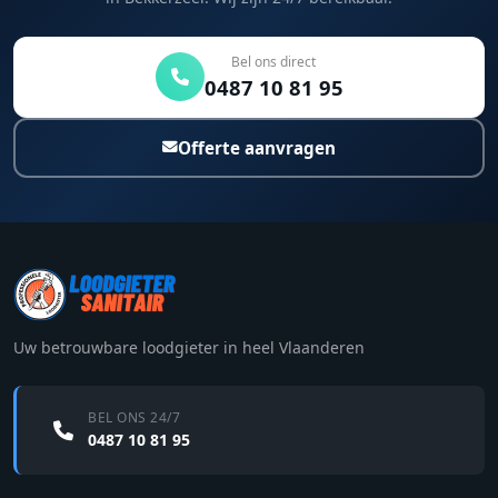
Bel ons direct
0487 10 81 95
Offerte aanvragen
Uw betrouwbare loodgieter in heel Vlaanderen
BEL ONS 24/7
0487 10 81 95