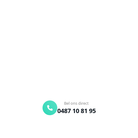
NEEM CONTACT OP
Ontstoppingsdienst nodig in
Relegem?
Verstopte afvoer of toilet? Wij lossen het snel op.
Bel ons en een ontstoppingsspecialist is
onderweg. Of vraag vrijblijvend een offerte aan.
Binnen 30 min ter plaatse
24/7 bereikbaar
Gratis offerte
Bel ons direct
0487 10 81 95
Offerte aanvragen