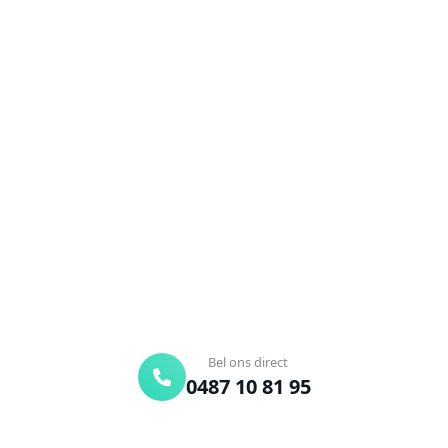
NEEM CONTACT OP
Ontstoppingsdienst nodig in
Kobbegem?
Verstopte afvoer of toilet? Wij lossen het snel op.
Bel ons en een ontstoppingsspecialist is
onderweg. Of vraag vrijblijvend een offerte aan.
Binnen 30 min ter plaatse
24/7 bereikbaar
Gratis offerte
Bel ons direct
0487 10 81 95
Offerte aanvragen