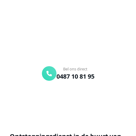
Verstopte afvoer of toilet? Wij lossen het snel op.
Bel ons en een ontstoppingsspecialist is
onderweg. Of vraag vrijblijvend een offerte aan.
Binnen 30 min ter plaatse
24/7 bereikbaar
Gratis offerte
Bel ons direct
0487 10 81 95
Offerte aanvragen