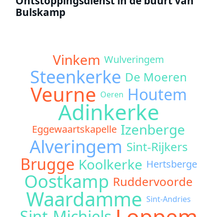
Ontstoppingsdienst in de buurt van
Bulskamp
Vinkem
Wulveringem
Steenkerke
De Moeren
Veurne
Houtem
Oeren
Adinkerke
Izenberge
Eggewaartskapelle
Alveringem
Sint-Rijkers
Brugge
Koolkerke
Hertsberge
Oostkamp
Ruddervoorde
Waardamme
Sint-Andries
Loppem
Sint-Michiels