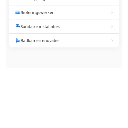
Rioleringswerken
Sanitaire installaties
Badkamerrenovatie
NEEM CONTACT OP
Ontstoppingsdienst nodig in
Veurne?
Verstopte afvoer of toilet? Wij lossen het snel op.