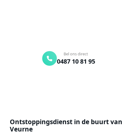
Bel ons en een ontstoppingsspecialist is
onderweg. Of vraag vrijblijvend een offerte aan.
Binnen 30 min ter plaatse
24/7 bereikbaar
Gratis offerte
Bel ons direct
0487 10 81 95
Offerte aanvragen
Ontstoppingsdienst in de buurt van
Veurne