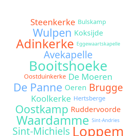
Steenkerke
Bulskamp
Wulpen
Koksijde
Adinkerke
Eggewaartskapelle
Avekapelle
Booitshoeke
De Moeren
Oostduinkerke
De Panne
Brugge
Oeren
Koolkerke
Hertsberge
Oostkamp
Ruddervoorde
Waardamme
Sint-Andries
Loppem
Sint-Michiels