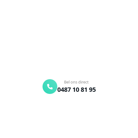
Pittem?
Verstopte afvoer of toilet? Wij lossen het snel op.
Bel ons en een ontstoppingsspecialist is
onderweg. Of vraag vrijblijvend een offerte aan.
Binnen 30 min ter plaatse
24/7 bereikbaar
Gratis offerte
Bel ons direct
0487 10 81 95
Offerte aanvragen