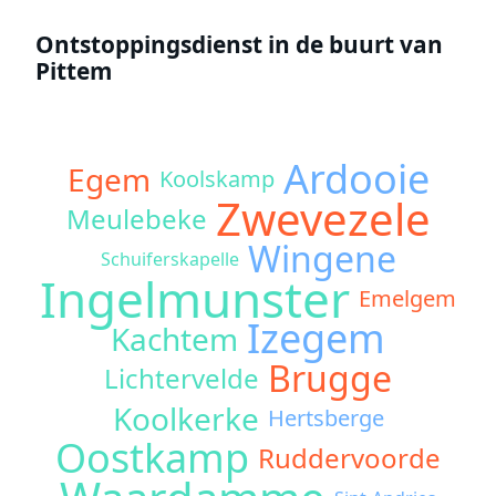
Ontstoppingsdienst in de buurt van
Pittem
Ardooie
Egem
Koolskamp
Zwevezele
Meulebeke
Wingene
Schuiferskapelle
Ingelmunster
Emelgem
Izegem
Kachtem
Brugge
Lichtervelde
Koolkerke
Hertsberge
Oostkamp
Ruddervoorde