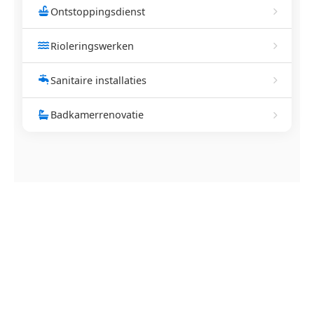
Ontstoppingsdienst
Rioleringswerken
Sanitaire installaties
Badkamerrenovatie
NEEM CONTACT OP
Ontstoppingsdienst nodig in
Eppegem?
Verstopte afvoer of toilet? Wij lossen het snel op.