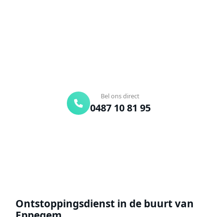
Bel ons en een ontstoppingsspecialist is
onderweg. Of vraag vrijblijvend een offerte aan.
Binnen 30 min ter plaatse
24/7 bereikbaar
Gratis offerte
Bel ons direct
0487 10 81 95
Offerte aanvragen
Ontstoppingsdienst in de buurt van
Eppegem