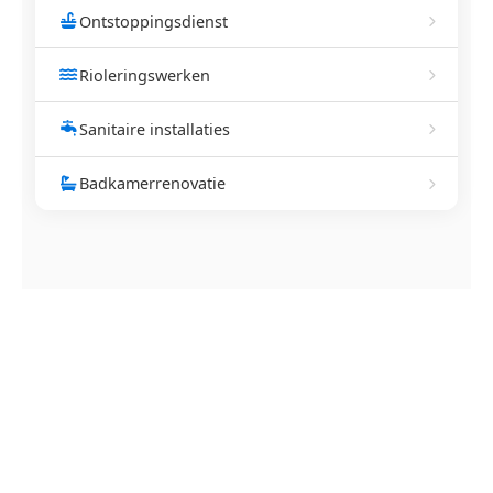
Ontstoppingsdienst
Rioleringswerken
Sanitaire installaties
Badkamerrenovatie
NEEM CONTACT OP
Ontstoppingsdienst nodig in
Humbeek?
Verstopte afvoer of toilet? Wij lossen het snel op.