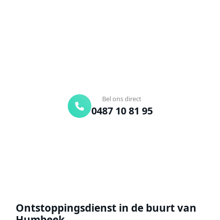
Bel ons en een ontstoppingsspecialist is
onderweg. Of vraag vrijblijvend een offerte aan.
Binnen 30 min ter plaatse
24/7 bereikbaar
Gratis offerte
Bel ons direct
0487 10 81 95
Offerte aanvragen
Ontstoppingsdienst in de buurt van
Humbeek