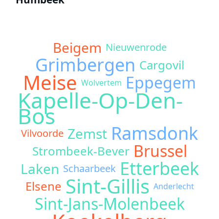
Beigem
Nieuwenrode
Grimbergen
Cargovil
Meise
Eppegem
Wolvertem
Kapelle-Op-Den-
Bos
Ramsdonk
Zemst
Vilvoorde
Brussel
Strombeek-Bever
Etterbeek
Laken
Schaarbeek
Sint-Gillis
Elsene
Anderlecht
Sint-Jans-Molenbeek