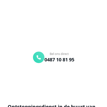
Verstopte afvoer of toilet? Wij lossen het snel op.
Bel ons en een ontstoppingsspecialist is
onderweg. Of vraag vrijblijvend een offerte aan.
Binnen 30 min ter plaatse
24/7 bereikbaar
Gratis offerte
Bel ons direct
0487 10 81 95
Offerte aanvragen
Ontstoppingsdienst in de buurt van