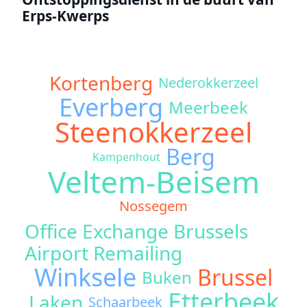
Erps-Kwerps
Kortenberg
Nederokkerzeel
Everberg
Meerbeek
Steenokkerzeel
Berg
Kampenhout
Veltem-Beisem
Nossegem
Office Exchange Brussels
Airport Remailing
Winksele
Brussel
Buken
Etterbeek
Laken
Schaarbeek