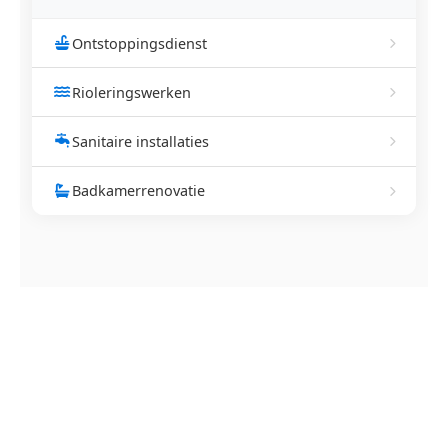
Ontstoppingsdienst
Rioleringswerken
Sanitaire installaties
Badkamerrenovatie
NEEM CONTACT OP
Ontstoppingsdienst nodig in
Erps-Kwerps?