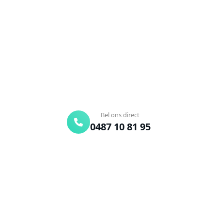
Verstopte afvoer of toilet? Wij lossen het snel op.
Bel ons en een ontstoppingsspecialist is
onderweg. Of vraag vrijblijvend een offerte aan.
Binnen 30 min ter plaatse
24/7 bereikbaar
Gratis offerte
Bel ons direct
0487 10 81 95
Offerte aanvragen