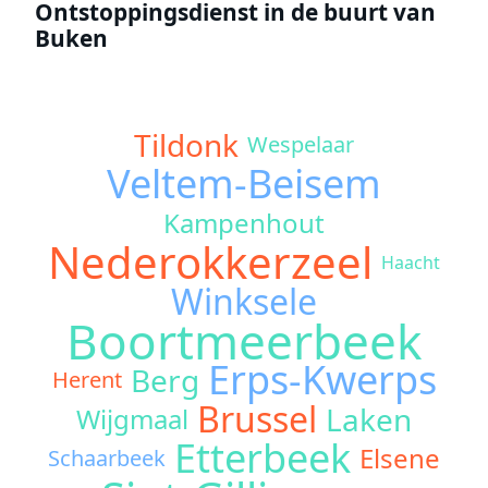
Ontstoppingsdienst in de buurt van
Buken
Tildonk
Wespelaar
Veltem-Beisem
Kampenhout
Nederokkerzeel
Haacht
Winksele
Boortmeerbeek
Erps-Kwerps
Berg
Herent
Brussel
Laken
Wijgmaal
Etterbeek
Elsene
Schaarbeek