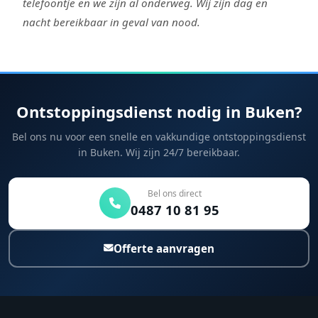
telefoontje en we zijn al onderweg. Wij zijn dag en
nacht bereikbaar in geval van nood.
Ontstoppingsdienst nodig in Buken?
Bel ons nu voor een snelle en vakkundige ontstoppingsdienst
in Buken. Wij zijn 24/7 bereikbaar.
Bel ons direct
0487 10 81 95
Offerte aanvragen