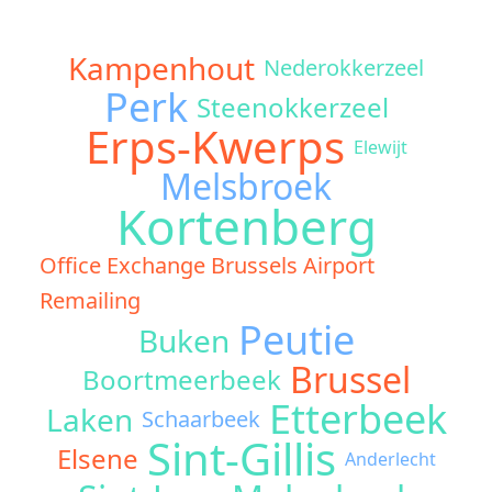
Kampenhout
Nederokkerzeel
Perk
Steenokkerzeel
Erps-Kwerps
Elewijt
Melsbroek
Kortenberg
Office Exchange Brussels Airport
Remailing
Peutie
Buken
Brussel
Boortmeerbeek
Etterbeek
Laken
Schaarbeek
Sint-Gillis
Elsene
Anderlecht