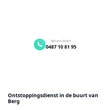
onderweg. Of vraag vrijblijvend een offerte aan.
Binnen 30 min ter plaatse
24/7 bereikbaar
Gratis offerte
Bel ons direct
0487 10 81 95
Offerte aanvragen
Ontstoppingsdienst in de buurt van
Berg