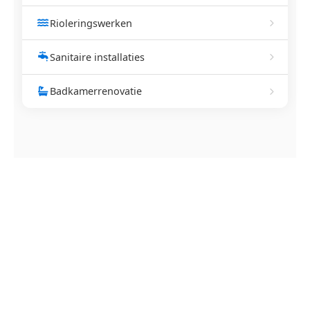
Rioleringswerken
Sanitaire installaties
Badkamerrenovatie
NEEM CONTACT OP
Ontstoppingsdienst nodig in
Berg?
Verstopte afvoer of toilet? Wij lossen het snel op.
Bel ons en een ontstoppingsspecialist is