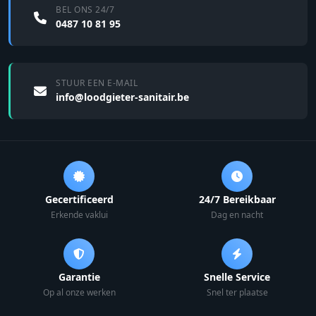
BEL ONS 24/7
0487 10 81 95
STUUR EEN E-MAIL
info@loodgieter-sanitair.be
Gecertificeerd
24/7 Bereikbaar
Erkende vaklui
Dag en nacht
Garantie
Snelle Service
Op al onze werken
Snel ter plaatse