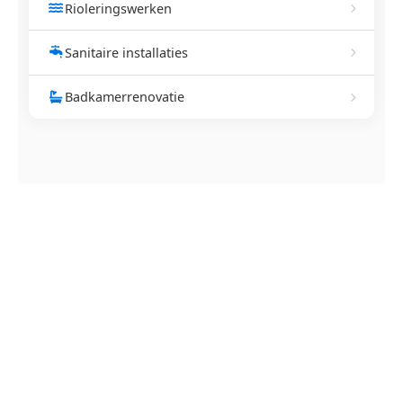
Rioleringswerken
Sanitaire installaties
Badkamerrenovatie
NEEM CONTACT OP
Ontstoppingsdienst nodig in
Genk?
Verstopte afvoer of toilet? Wij lossen het snel op.
Bel ons en een ontstoppingsspecialist is
onderweg. Of vraag vrijblijvend een offerte aan.