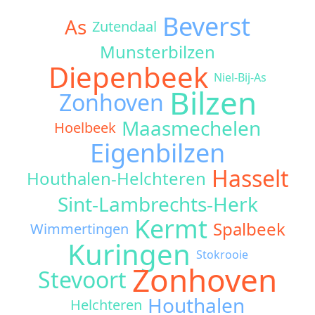
Beverst
As
Zutendaal
Munsterbilzen
Diepenbeek
Niel-Bij-As
Bilzen
Zonhoven
Maasmechelen
Hoelbeek
Eigenbilzen
Hasselt
Houthalen-Helchteren
Sint-Lambrechts-Herk
Kermt
Spalbeek
Wimmertingen
Kuringen
Stokrooie
Zonhoven
Stevoort
Houthalen
Helchteren