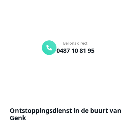
Binnen 30 min ter plaatse
24/7 bereikbaar
Gratis offerte
Bel ons direct
0487 10 81 95
Offerte aanvragen
Ontstoppingsdienst in de buurt van
Genk