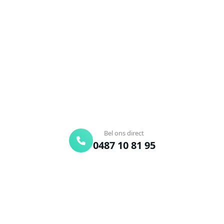
Grote-Spouwen?
Verstopte afvoer of toilet? Wij lossen het snel op.
Bel ons en een ontstoppingsspecialist is
onderweg. Of vraag vrijblijvend een offerte aan.
Binnen 30 min ter plaatse
24/7 bereikbaar
Gratis offerte
Bel ons direct
0487 10 81 95
Offerte aanvragen