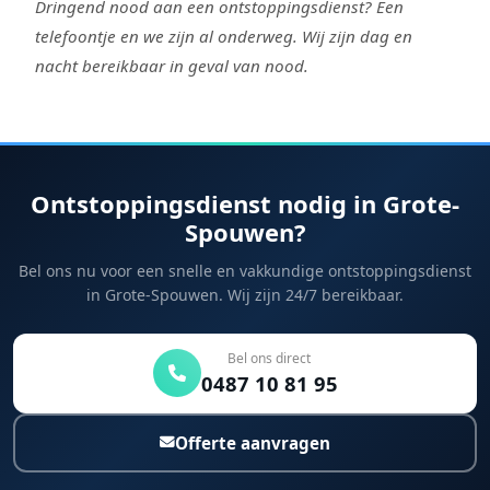
Dringend nood aan een ontstoppingsdienst? Een
telefoontje en we zijn al onderweg. Wij zijn dag en
nacht bereikbaar in geval van nood.
Ontstoppingsdienst nodig in Grote-
Spouwen?
Bel ons nu voor een snelle en vakkundige ontstoppingsdienst
in Grote-Spouwen. Wij zijn 24/7 bereikbaar.
Bel ons direct
0487 10 81 95
Offerte aanvragen