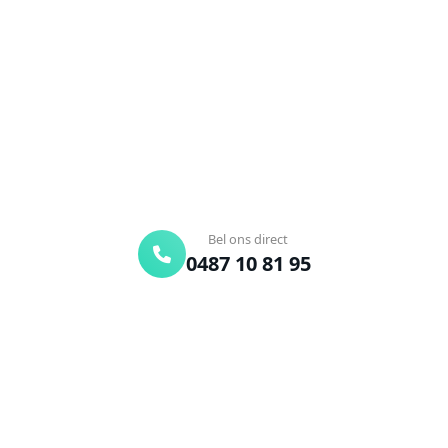
Verstopte afvoer of toilet? Wij lossen het snel op.
Bel ons en een ontstoppingsspecialist is
onderweg. Of vraag vrijblijvend een offerte aan.
Binnen 30 min ter plaatse
24/7 bereikbaar
Gratis offerte
Bel ons direct
0487 10 81 95
Offerte aanvragen