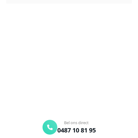
NEEM CONTACT OP
Ontstoppingsdienst nodig in
Gutshoven?
Verstopte afvoer of toilet? Wij lossen het snel op.
Bel ons en een ontstoppingsspecialist is
onderweg. Of vraag vrijblijvend een offerte aan.
Binnen 30 min ter plaatse
24/7 bereikbaar
Gratis offerte
Bel ons direct
0487 10 81 95