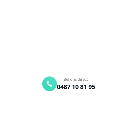
Hendrieken?
Verstopte afvoer of toilet? Wij lossen het snel op.
Bel ons en een ontstoppingsspecialist is
onderweg. Of vraag vrijblijvend een offerte aan.
Binnen 30 min ter plaatse
24/7 bereikbaar
Gratis offerte
Bel ons direct
0487 10 81 95
Offerte aanvragen